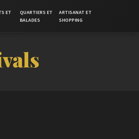
TS ET
QUARTIERS ET
ARTISANAT ET
BALADES
SHOPPING
ivals