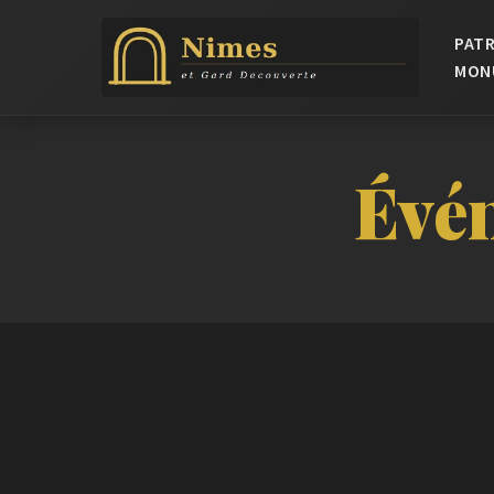
PATR
MON
Évén