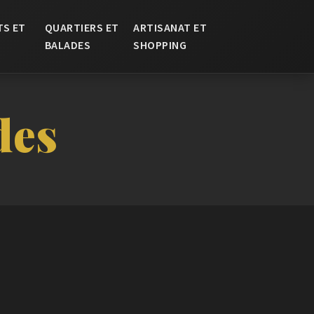
TS ET
QUARTIERS ET
ARTISANAT ET
BALADES
SHOPPING
des