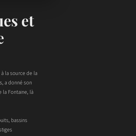
es et
e
à la source de la
es, a donné son
 la Fontaine, là
puits, bassins
stiges