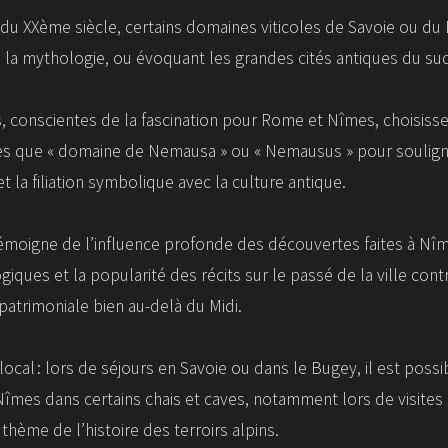
u du XXème siècle, certains domaines viticoles de Savoie ou d
 la mythologie, ou évoquant les grandes cités antiques du su
s, conscientes de la fascination pour Rome et Nîmes, choisiss
les que « domaine de Nemausa » ou « Nemausus » pour soulign
et la filiation symbolique avec la culture antique.
oigne de l’influence profonde des découvertes faites à Nîmes
giques et la popularité des récits sur le passé de la ville cont
patrimoniale bien au-delà du Midi.
local : lors de séjours en Savoie ou dans le Bugey, il est poss
 Nîmes dans certains chais et caves, notamment lors de visit
thème de l’histoire des terroirs alpins.