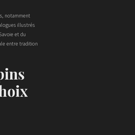
ses, notamment
alogues illustrés
 Savoie et du
le entre tradition
pins
choix