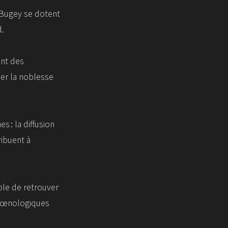
u Bugey se dotent
d.
ent des
er la noblesse
 : la diffusion
ribuent à
ible de retrouver
es œnologiques