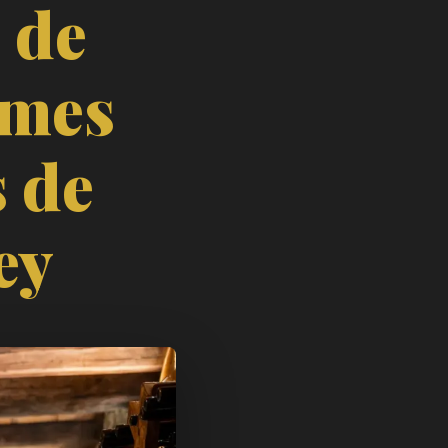
 de
îmes
 de
ey