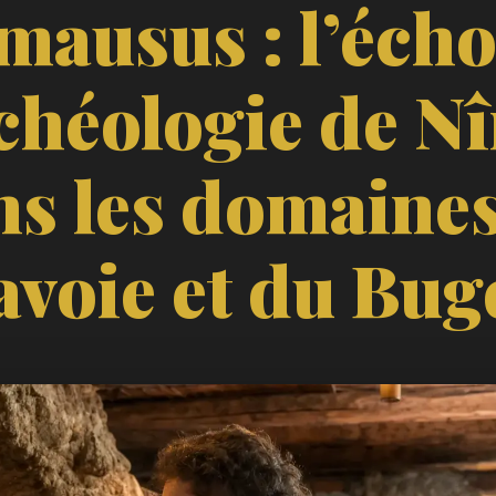
mausus : l’écho
rchéologie de N
ns les domaines
avoie et du Bug