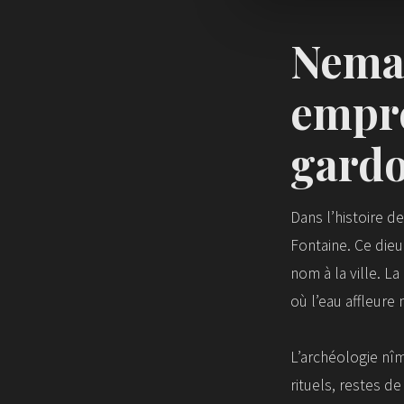
Nemau
empre
gardo
Dans l’histoire d
Fontaine. Ce die
nom à la ville. L
où l’eau affleure
L’archéologie nîmo
rituels, restes d