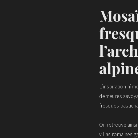
Mosaï
fresq
l’arc
alpin
L’inspiration nîm
demeures savoya
fresques pastich
On retrouve ains
villas romaines ga