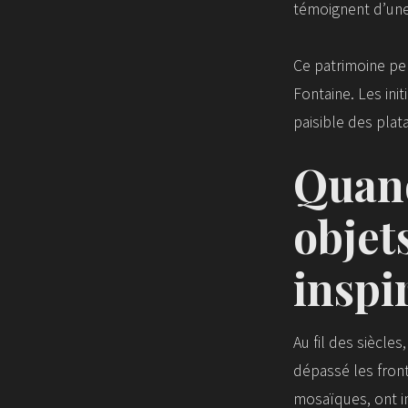
témoignent d’une
Ce patrimoine per
Fontaine. Les ini
paisible des plat
Quand
objet
inspi
Au fil des siècle
dépassé les front
mosaïques, ont in