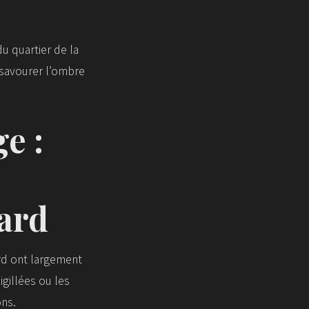
u quartier de la
r savourer l’ombre
e :
Gard
ard ont largement
igillées ou les
ons.