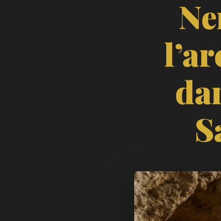
Ne
l’a
da
S